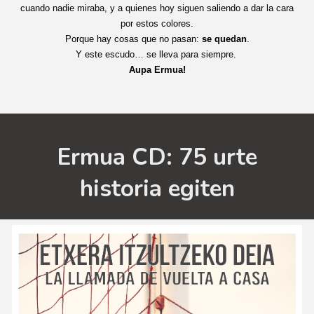
cuando nadie miraba, y a quienes hoy siguen saliendo a dar la cara
por estos colores.
Porque hay cosas que no pasan:
se quedan
.
Y este escudo… se lleva para siempre.
Aupa Ermua!
Ermua CD: 75 urte
historia egiten