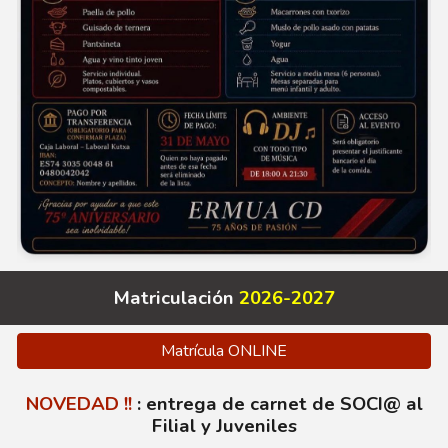
Matriculación
2026-2027
Matrícula ONLINE
NOVEDAD !!
: entrega de carnet de SOCI@
al
Filial y Juveniles