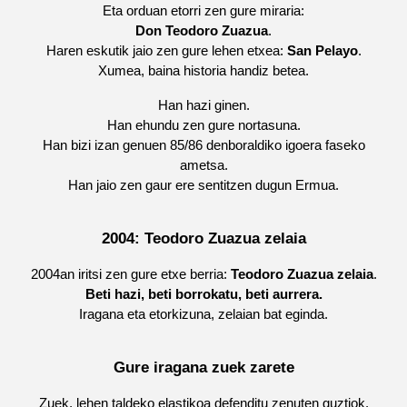
Eta orduan etorri zen gure miraria:
Don Teodoro Zuazua
.
Haren eskutik jaio zen gure lehen etxea:
San Pelayo
.
Xumea, baina historia handiz betea.
Han hazi ginen.
Han ehundu zen gure nortasuna.
Han bizi izan genuen 85/86 denboraldiko igoera faseko
ametsa.
Han jaio zen gaur ere sentitzen dugun Ermua.
2004: Teodoro Zuazua zelaia
2004an iritsi zen gure etxe berria:
Teodoro Zuazua zelaia
.
Beti hazi, beti borrokatu, beti aurrera.
Iragana eta etorkizuna, zelaian bat eginda.
Gure iragana zuek zarete
Zuek, lehen taldeko elastikoa defenditu zenuten guztiok.