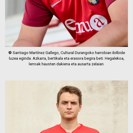
⚽ Santiago Martínez Gallego, Cultural Durangoko harrobian ibilbide
luzea eginda. Azkarra, bertikala eta erasora begira beti. Hegalekoa,
lerroak hausten dakiena eta ausarta zelaian.