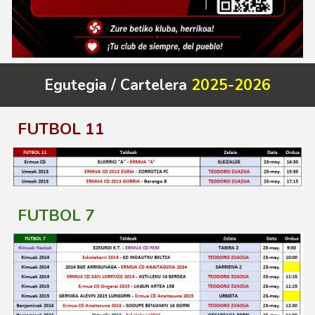
Egutegia / Cartelera
2025-2026
FUTBOL 11
FUTBOL
7