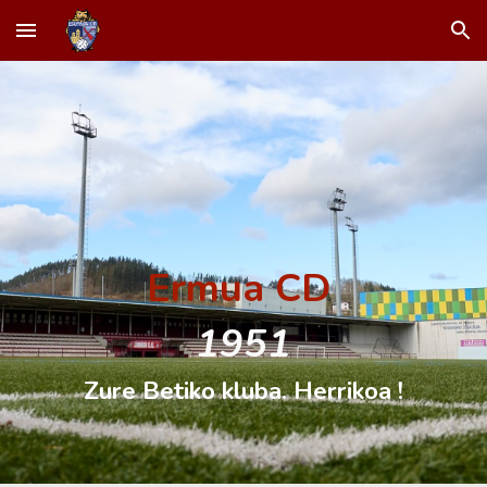
Skip to main content
Skip to navigation
Ermua CD
1951
Zure B
etiko kluba. Herrikoa !