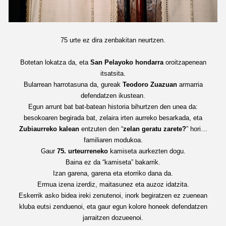
75 urte ez dira zenbakitan neurtzen.
Botetan lokatza da, eta
San Pelayoko hondarra
oroitzapenean
itsatsita.
Bularrean harrotasuna da, gureak
Teodoro Zuazuan
armarria
defendatzen ikustean.
Egun arrunt bat bat-batean historia bihurtzen den unea da:
besokoaren begirada bat, zelaira irten aurreko besarkada, eta
Zubiaurreko kalean
entzuten den “
zelan geratu zarete?
” hori…
familiaren modukoa.
Gaur
75. urteurreneko
kamiseta aurkezten dogu.
Baina ez da “kamiseta” bakarrik.
Izan garena, garena eta etorriko dana da.
Ermua izena izerdiz, maitasunez eta auzoz idatzita.
Eskerrik asko bidea ireki zenutenoi, inork begiratzen ez zuenean
kluba eutsi zenduenoi, eta gaur egun kolore honeek defendatzen
jarraitzen dozueenoi.