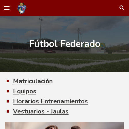
Skip to main content
Skip to navigation
Fútbol Federado
Matriculación
Equipos
Horarios Entrenamientos
Vestuarios - Jaulas