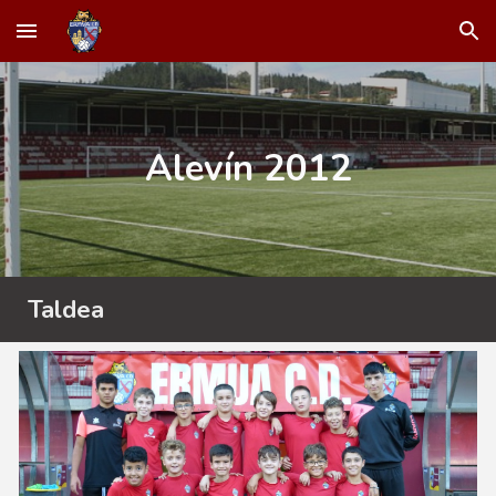
Skip to main content
Skip to navigation
Alevín
201
2
Taldea