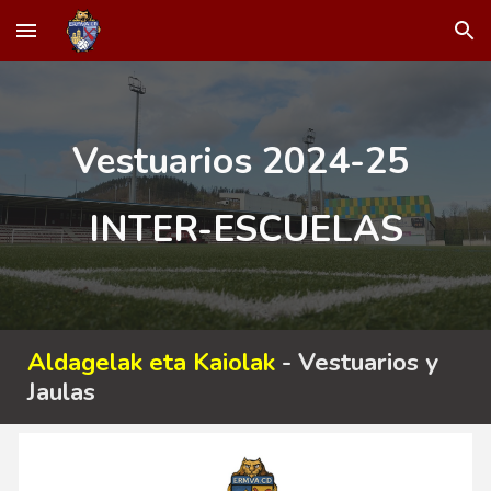
Skip to main content
Skip to navigation
Vestuarios 202
4
-2
5
INTER
-ESCUELAS
Aldagelak eta Kaiolak
- Vestuarios y
Jaulas