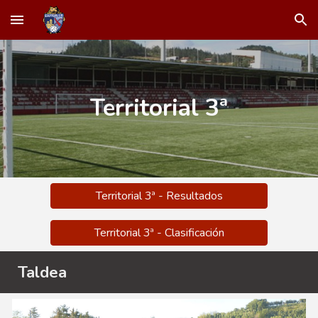
Skip to main content
Skip to navigation
Territorial
3
ª
Territorial 3ª - Resultados
Territorial 3ª - Clasificación
Taldea