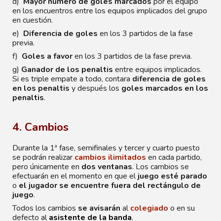
d)
Mayor número de goles marcados
por el equipo
en los encuentros entre los equipos implicados del grupo
en cuestión.
e)
Diferencia de goles
e
n los 3 partidos de la fase
previa.
f)
Goles a favor
en los 3 partidos de la fase previa.
g)
Ganador de los penaltis
entre equipos implicados.
Si es triple empate a todo, contara
diferencia de goles
en los penaltis
y después los
goles marcados en los
penaltis
.
4. Cambios
Durante la
1ª fase, semifinales
y tercer y cuarto puesto
se podrán realizar
cambios ilimitados
en cada partido,
pero únicamente en
dos ventanas
. Los cambios se
efectuarán en el momento en que el
juego esté parado
o
el jugador se encuentre fuera del rectángulo de
juego
.
Todos los cambios
se avisarán
al
colegiado
o en su
defecto al
asistente de la banda
.