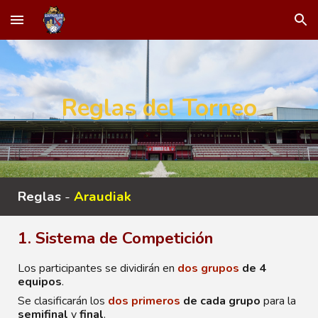
Skip to main content
Skip to navigation
Reglas del Torneo
Reglas
-
Araudiak
1. Sistema de Competición
Los participantes se dividirán en
dos grupos
de 4
equipos
.
Se clasificarán
los
dos primeros
de cada grupo
para la
semifinal
y
final
.