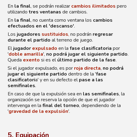
En
la final
, se podrán realizar
cambios ilimitados
pero
utilizando
tres ventanas
de cambios
.
En
la final
, no cuenta como ventana los
cambios
efectuados en el 'descanso'
.
Los
jugadores
sustituidos
,
no podrán
regresar
durante el partido
al terreno de juego.
El
jugador
expulsado
en la
fase clasificatoria
por
'
doble amarilla
',
no podrá jugar el siguiente partido
.
Queda
exento
si es el
último partido de la fase
.
Si el jugador expulsado, es por
roja directa
,
no podrá
jugar el siguiente partido
dentro de la '
fase
clasificatori
a' y en su defecto el
pase a las
semifinales
.
En caso de que la expulsión sea en
las semifinales
, la
organización se reserva la opción de que el jugador
intervenga en la
final del torneo
,
dependiendo de la
'
gravedad de la expulsión
'.
5. Equipación